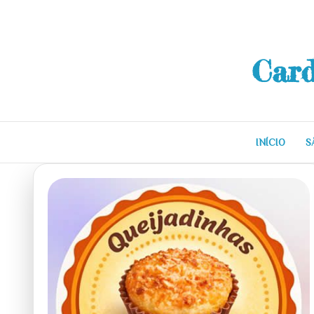
Skip
to
content
Card
INÍCIO
S