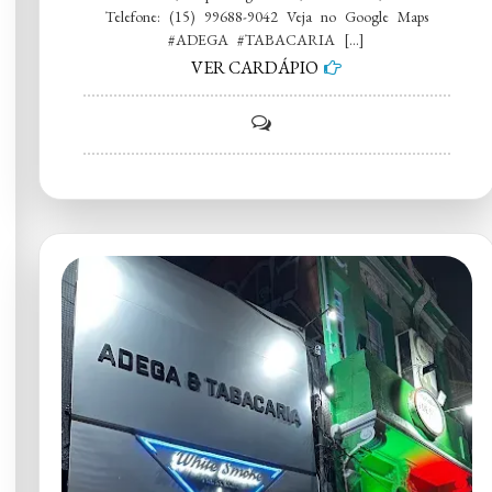
Telefone: (15) 99688-9042 Veja no Google Maps
#ADEGA #TABACARIA […]
VER CARDÁPIO
on
ADEGA
E
TABACARIA
SANT’ANNA