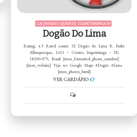
CACHORRO QUENTE - ITAPETININGA SP
Dogão Do Lima
Rating: 4.9 Rated count: 32 Dogão do Lima R. Padre
Albuquerque, 1411 – Centro, Itapetininga – SP,
18200-075, Brasil [item_formatted_phone_number]
[item_website] Veja no Google Maps #Dogão #Lima
[item_photos_html]
VER CARDÁPIO
on
Dogão
do
Lima