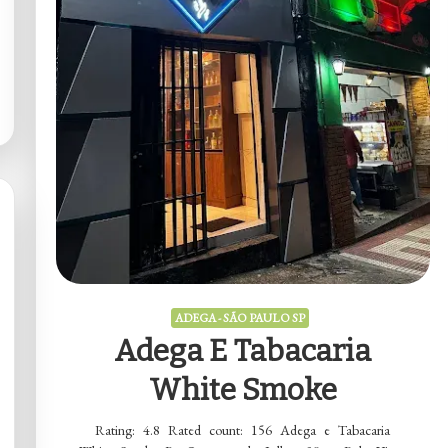
ADEGA - SÃO PAULO SP
Adega E Tabacaria
White Smoke
Rating: 4.8 Rated count: 156 Adega e Tabacaria