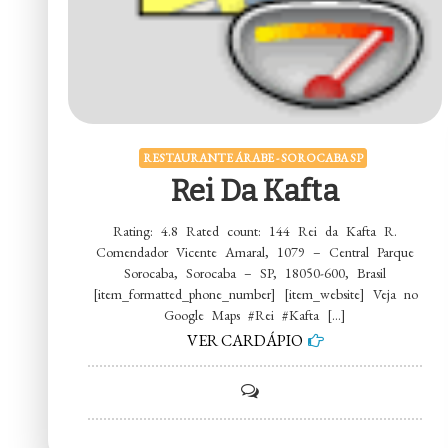
RESTAURANTE ÁRABE - SOROCABA SP
Rei Da Kafta
Rating: 4.8 Rated count: 144 Rei da Kafta R.
Comendador Vicente Amaral, 1079 – Central Parque
Sorocaba, Sorocaba – SP, 18050-600, Brasil
[item_formatted_phone_number] [item_website] Veja no
Google Maps #Rei #Kafta […]
VER CARDÁPIO
on
Rei
da