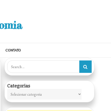
nomia
CONTATO
Search
for:
Categorias
Categorias