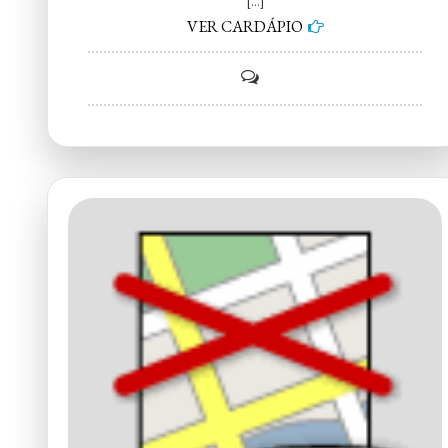
[…]
VER CARDÁPIO
on
Queijadinha
Artesanal
São
José
–
Itapetininga
SP