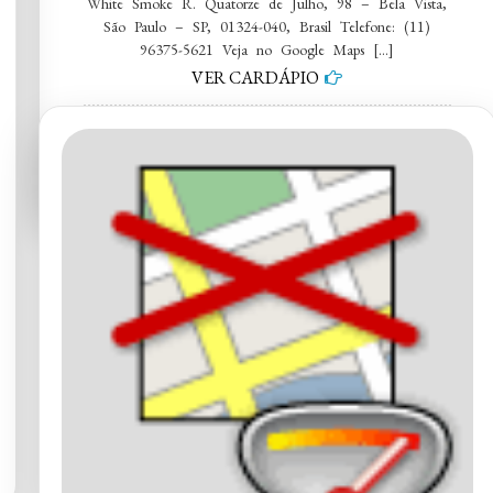
White Smoke R. Quatorze de Julho, 98 – Bela Vista,
São Paulo – SP, 01324-040, Brasil Telefone: (11)
96375-5621 Veja no Google Maps […]
VER CARDÁPIO
on
Adega
e
Tabacaria
White
Smoke