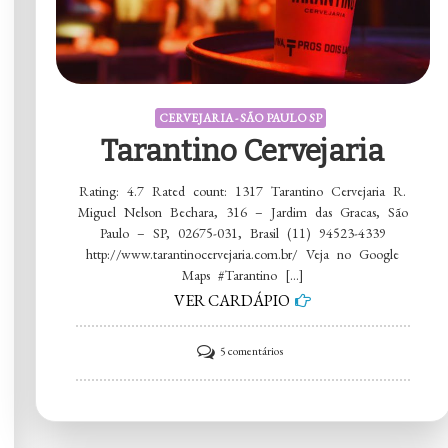
CERVEJARIA - SÃO PAULO SP
Tarantino Cervejaria
Rating: 4.7 Rated count: 1317 Tarantino Cervejaria R.
Miguel Nelson Bechara, 316 – Jardim das Gracas, São
Paulo – SP, 02675-031, Brasil (11) 94523-4339
http://www.tarantinocervejaria.com.br/ Veja no Google
Maps #Tarantino […]
VER CARDÁPIO
em
5 comentários
Tarantino
Cervejaria