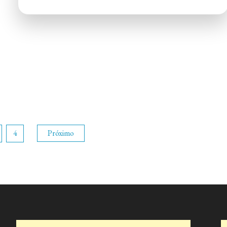
Brewpub
4
Próximo