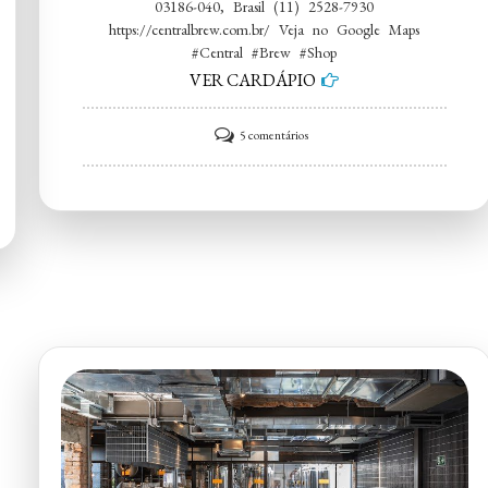
03186-040, Brasil (11) 2528-7930
https://centralbrew.com.br/ Veja no Google Maps
#Central #Brew #Shop
VER CARDÁPIO
em
5 comentários
Central
Brew
Shop