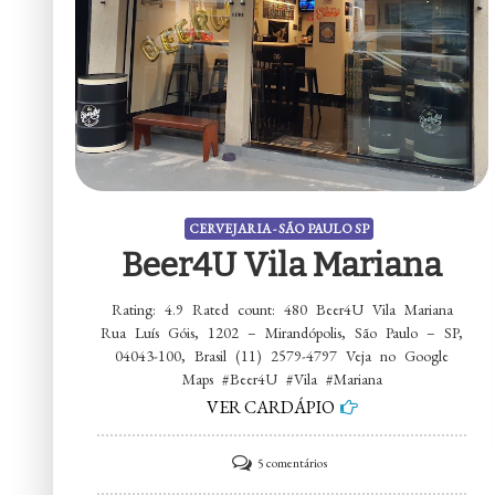
CERVEJARIA - SÃO PAULO SP
Beer4U Vila Mariana
Rating: 4.9 Rated count: 480 Beer4U Vila Mariana
Rua Luís Góis, 1202 – Mirandópolis, São Paulo – SP,
04043-100, Brasil (11) 2579-4797 Veja no Google
Maps #Beer4U #Vila #Mariana
VER CARDÁPIO
em
5 comentários
Beer4U