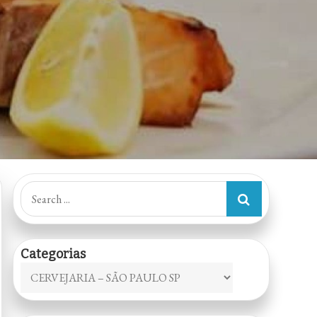
Search
for:
Categorias
Categorias