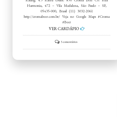
Harmonia, 472 – Vila Madalena, São Paulo – SP,
05435-000, Brasil (11) 3032-2061
http://cromabeer.com.br/ Veja no Google Maps #Croma
#Beer
VER CARDÁPIO
em
5 comentários
Croma
Beer
Co.