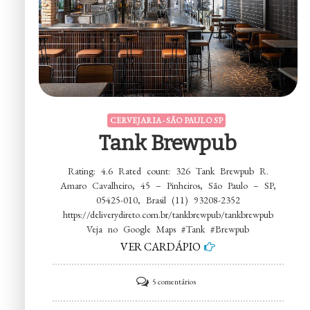
CERVEJARIA - SÃO PAULO SP
Tank Brewpub
Rating: 4.6 Rated count: 326 Tank Brewpub R.
Amaro Cavalheiro, 45 – Pinheiros, São Paulo – SP,
05425-010, Brasil (11) 93208-2352
https://deliverydireto.com.br/tankbrewpub/tankbrewpub
Veja no Google Maps #Tank #Brewpub
VER CARDÁPIO
em
5 comentários
Tank