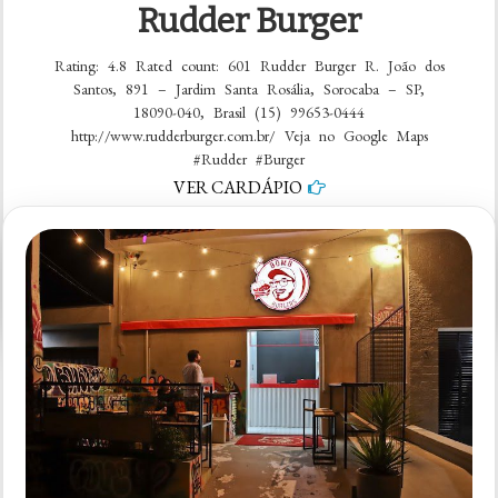
Rudder Burger
Rating: 4.8 Rated count: 601 Rudder Burger R. João dos
Santos, 891 – Jardim Santa Rosália, Sorocaba – SP,
18090-040, Brasil (15) 99653-0444
http://www.rudderburger.com.br/ Veja no Google Maps
#Rudder #Burger
VER CARDÁPIO
em
5 comentários
Rudder
Burger