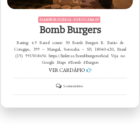
HAMBURGUERIA - SOROCABA SP
Bomb Burgers
Rating: 4.9 Rated count: 30 Bomb Burgers R. Barão de
Cotegipe, 399 – Mangal, Sorocaba – SP, 18040-420, Brasil
(15) 99150-8456 https://linktr.ee/bombburgersoficial Veja no
Google Maps #Bomb #Burgers
VER CARDÁPIO
em
5 comentários
Bomb
Burgers