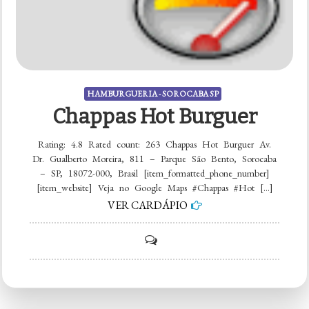
HAMBURGUERIA - SOROCABA SP
Chappas Hot Burguer
Rating: 4.8 Rated count: 263 Chappas Hot Burguer Av.
Dr. Gualberto Moreira, 811 – Parque São Bento, Sorocaba
– SP, 18072-000, Brasil [item_formatted_phone_number]
[item_website] Veja no Google Maps #Chappas #Hot […]
VER CARDÁPIO
on
Chappas
Hot
Burguer