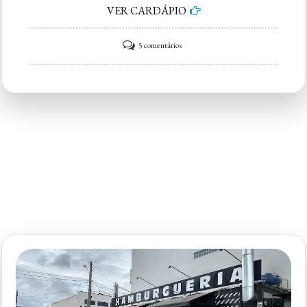
VER CARDÁPIO
em
5 comentários
Oca
Burger
Campolim