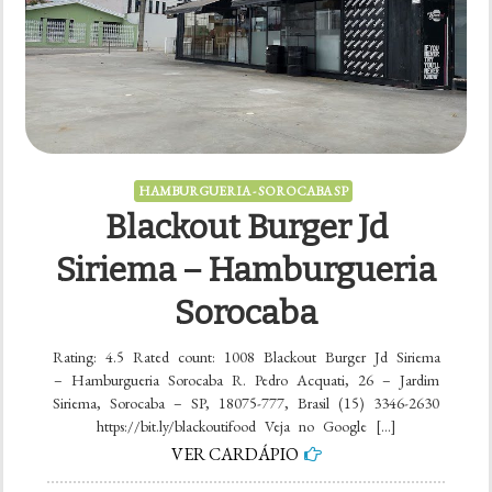
HAMBURGUERIA - SOROCABA SP
Blackout Burger Jd
Siriema – Hamburgueria
Sorocaba
Rating: 4.5 Rated count: 1008 Blackout Burger Jd Siriema
– Hamburgueria Sorocaba R. Pedro Acquati, 26 – Jardim
Siriema, Sorocaba – SP, 18075-777, Brasil (15) 3346-2630
https://bit.ly/blackoutifood Veja no Google […]
VER CARDÁPIO