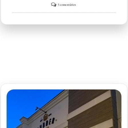
em
5 comentários
Blackout
Burger
Jd
Siriema
–
Hamburgueria
Sorocaba