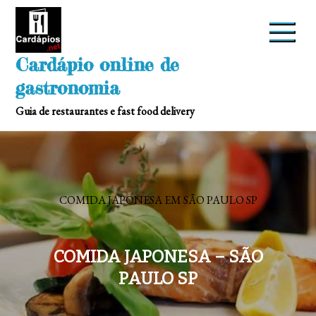
Skip
to
content
Cardápio online de
gastronomia
Guia de restaurantes e fast food delivery
COMIDA JAPONESA EM SÃO PAULO SP
COMIDA JAPONESA – SÃO
PAULO SP