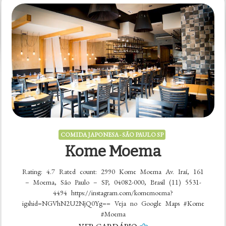
em
5 comentários
Matsuya
Perdizes
COMIDA JAPONESA - SÃO PAULO SP
Kome Moema
Rating: 4.7 Rated count: 2990 Kome Moema Av. Iraí, 161
– Moema, São Paulo – SP, 04082-000, Brasil (11) 5531-
4494 https://instagram.com/komemoema?
igshid=NGVhN2U2NjQ0Yg== Veja no Google Maps #Kome
#Moema