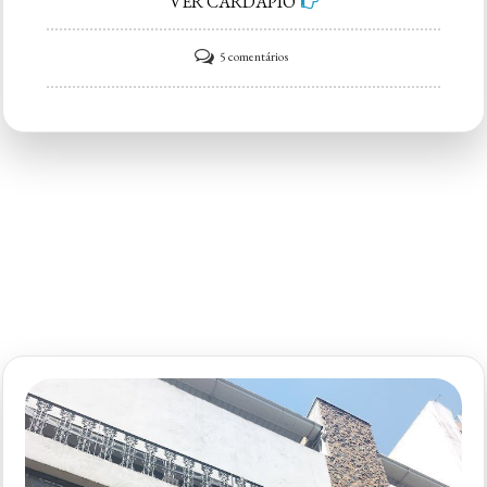
VER CARDÁPIO
em
5 comentários
Kome
Moema