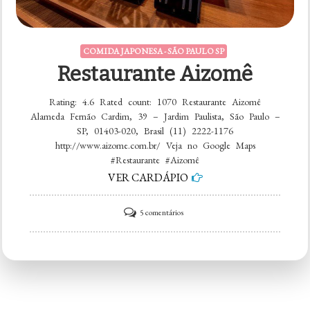
COMIDA JAPONESA - SÃO PAULO SP
Restaurante Aizomê
Rating: 4.6 Rated count: 1070 Restaurante Aizomê
Alameda Fernão Cardim, 39 – Jardim Paulista, São Paulo –
SP, 01403-020, Brasil (11) 2222-1176
http://www.aizome.com.br/ Veja no Google Maps
#Restaurante #Aizomê
VER CARDÁPIO
em
5 comentários
Restaurante
Aizomê