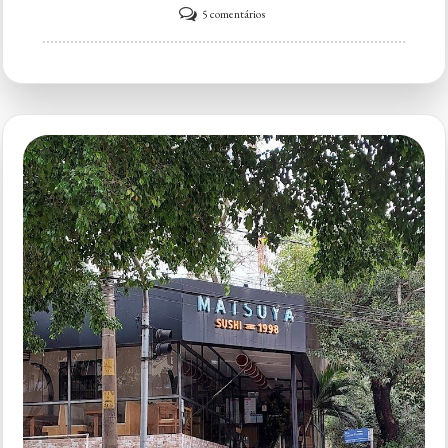
em
5 comentários
Sushi
Yassuh
Liberdade