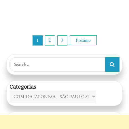
Paginação
1
2
3
Próximo
de
Search
for:
posts
Categorias
Categorias