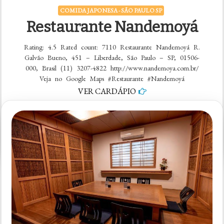
COMIDA JAPONESA - SÃO PAULO SP
Restaurante Nandemoyá
Rating: 4.5 Rated count: 7110 Restaurante Nandemoyá R.
Galvão Bueno, 451 – Liberdade, São Paulo – SP, 01506-
000, Brasil (11) 3207-4822 http://www.nandemoya.com.br/
Veja no Google Maps #Restaurante #Nandemoyá
VER CARDÁPIO
em
5 comentários
Restaurante
Nandemoyá