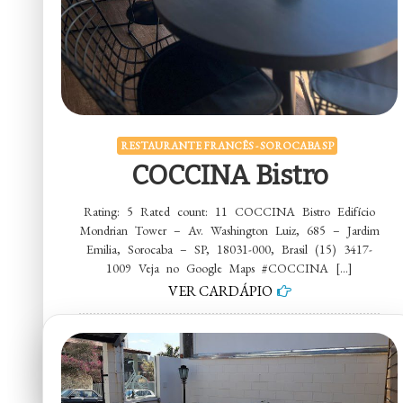
RESTAURANTE FRANCÊS - SOROCABA SP
COCCINA Bistro
Rating: 5 Rated count: 11 COCCINA Bistro Edifício
Mondrian Tower – Av. Washington Luiz, 685 – Jardim
Emilia, Sorocaba – SP, 18031-000, Brasil (15) 3417-
1009 Veja no Google Maps #COCCINA […]
VER CARDÁPIO
em
5 comentários
COCCINA
Bistro