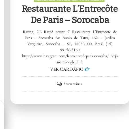
Restaurante L’Entrecôte
De Paris – Sorocaba
Rating: 2.6 Rated count: 7 Restaurante L’Entrecôte de
Paris – Sorocaba Av. Barão de Tatuí, 462 – Jardim
Vergueiro, Sorocaba – SP, 18030-000, Brasil (15)
99156-5130
https://www.instagram.com/lentrecotedeparis.sorocaba/ Veja
no Google […]
VER CARDÁPIO
em
3 comentários
Restaurante
L’Entrecôte
de
Paris
–