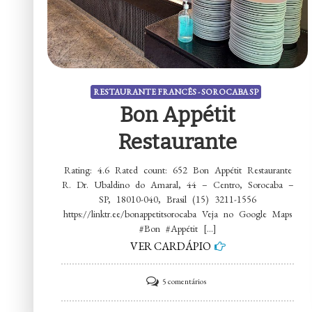
RESTAURANTE FRANCÊS - SOROCABA SP
Bon Appétit
Restaurante
Rating: 4.6 Rated count: 652 Bon Appétit Restaurante
R. Dr. Ubaldino do Amaral, 44 – Centro, Sorocaba –
SP, 18010-040, Brasil (15) 3211-1556
https://linktr.ee/bonappetitsorocaba Veja no Google Maps
#Bon #Appétit […]
VER CARDÁPIO
em
5 comentários
Bon