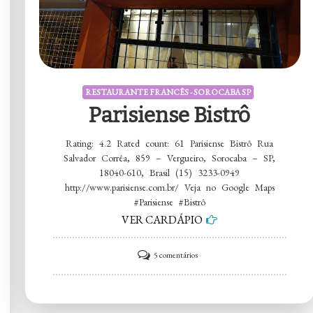
RESTAURANTE FRANCÊS - SOROCABA SP
Parisiense Bistrô
Rating: 4.2 Rated count: 61 Parisiense Bistrô Rua
Salvador Corrêa, 859 – Vergueiro, Sorocaba – SP,
18040-610, Brasil (15) 3233-0949
http://www.parisiense.com.br/ Veja no Google Maps
#Parisiense #Bistrô
VER CARDÁPIO
em
5 comentários
Parisiense
Bistrô