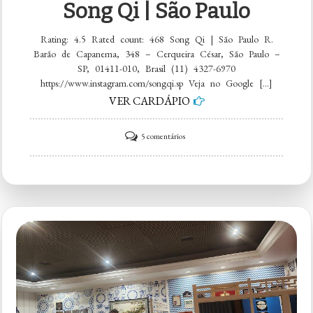
Song Qi | São Paulo
Rating: 4.5 Rated count: 468 Song Qi | São Paulo R.
Barão de Capanema, 348 – Cerqueira César, São Paulo –
SP, 01411-010, Brasil (11) 4327-6970
https://www.instagram.com/songqi.sp Veja no Google […]
VER CARDÁPIO
em
5 comentários
Song
Qi
|
São
Paulo