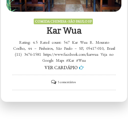
COMIDA CHINESA - SÃO PAULO SP
Kar Wua
Rating: 4.5 Rated count: 547 Kar Wua R. Mourato
Coelho, 44 – Pinheiros, São Paulo – SP, 05417-010, Brasil
(11) 3476-1581 https://www.facebook.com/karwua Veja no
Google Maps #Kar #Wua
VER CARDÁPIO
em
5 comentários
Kar
Wua