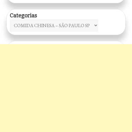
posts
Categorias
Categorias