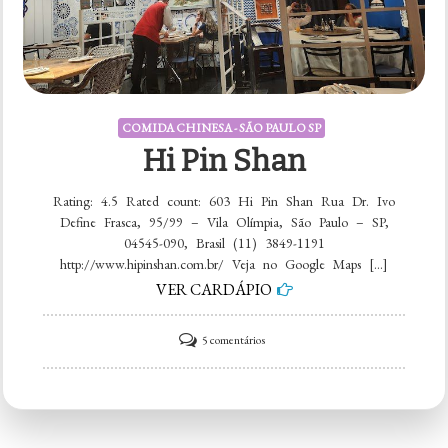
COMIDA CHINESA - SÃO PAULO SP
Hi Pin Shan
Rating: 4.5 Rated count: 603 Hi Pin Shan Rua Dr. Ivo
Define Frasca, 95/99 – Vila Olímpia, São Paulo – SP,
04545-090, Brasil (11) 3849-1191
http://www.hipinshan.com.br/ Veja no Google Maps […]
VER CARDÁPIO
em
5 comentários
Hi
Pin
Shan