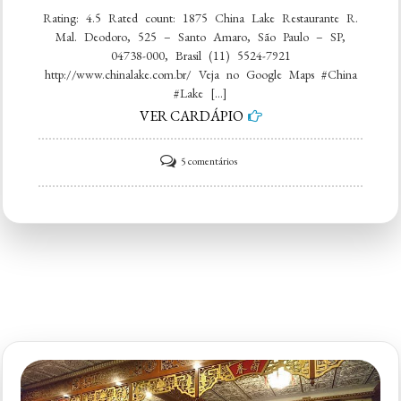
Rating: 4.5 Rated count: 1875 China Lake Restaurante R.
Mal. Deodoro, 525 – Santo Amaro, São Paulo – SP,
04738-000, Brasil (11) 5524-7921
http://www.chinalake.com.br/ Veja no Google Maps #China
#Lake […]
VER CARDÁPIO
em
5 comentários
China
Lake
Restaurante