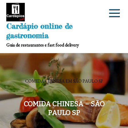
Skip
to
content
Cardápio online de
gastronomia
Guia de restaurantes e fast food delivery
COMIDA CHINESA EM SÃO PAULO SP
COMIDA CHINESA – SÃO
PAULO SP