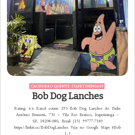
CACHORRO QUENTE - ITAPETININGA SP
Bob Dog Lanches
Rating: 4.4 Rated count: 293 Bob Dog Lanches Av. Padre
Antônio Brunetti, 731 – Vila Rio Branco, Itapetininga –
SP, 18208-080, Brasil (15) 99777-7189
https://linktr.ee/BobDogLanches Veja no Google Maps #Bob
[…]