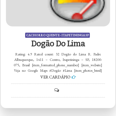
CACHORRO QUENTE - ITAPETININGA SP
Dogão Do Lima
Rating: 4.9 Rated count: 32 Dogão do Lima R. Padre
Albuquerque, 1411 – Centro, Itapetininga – SP, 18200-
075, Brasil [item_formatted_phone_number] [item_website]
Veja no Google Maps #Dogão #Lima [item_photos_html]
VER CARDÁPIO
on
Dogão
do
Lima