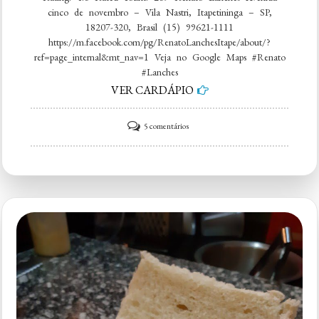
cinco de novembro – Vila Nastri, Itapetininga – SP,
18207-320, Brasil (15) 99621-1111
https://m.facebook.com/pg/RenatoLanchesItape/about/?
ref=page_internal&mt_nav=1 Veja no Google Maps #Renato
#Lanches
VER CARDÁPIO
em
5 comentários
Renato
Lanches