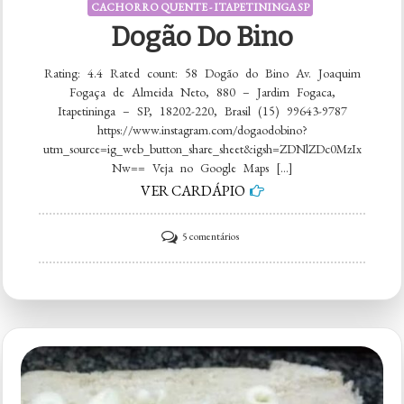
CACHORRO QUENTE - ITAPETININGA SP
Dogão Do Bino
Rating: 4.4 Rated count: 58 Dogão do Bino Av. Joaquim
Fogaça de Almeida Neto, 880 – Jardim Fogaca,
Itapetininga – SP, 18202-220, Brasil (15) 99643-9787
https://www.instagram.com/dogaodobino?
utm_source=ig_web_button_share_sheet&igsh=ZDNlZDc0MzIx
Nw== Veja no Google Maps […]
VER CARDÁPIO
em
5 comentários
Dogão
do
Bino