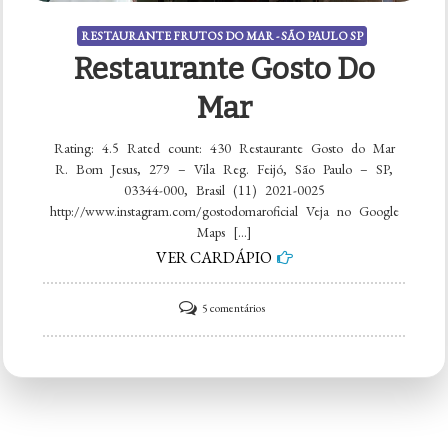
RESTAURANTE FRUTOS DO MAR - SÃO PAULO SP
Restaurante Gosto Do
Mar
Rating: 4.5 Rated count: 430 Restaurante Gosto do Mar
R. Bom Jesus, 279 – Vila Reg. Feijó, São Paulo – SP,
03344-000, Brasil (11) 2021-0025
http://www.instagram.com/gostodomaroficial Veja no Google
Maps […]
VER CARDÁPIO
em
5 comentários
Restaurante
Gosto
do
Mar