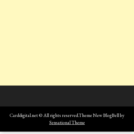
Carddigital.net © All rights reserved.Theme New BlogBell by
Sensational Theme