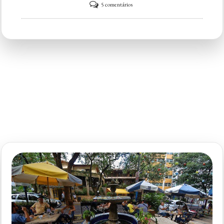
em
5 comentários
Restaurante
Tiquatirão
Mar
&
Brasa