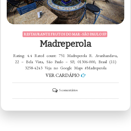
RESTAURANTE FRUTOS DO MAR - SÃO PAULO SP
Madreperola
Rating: 4.4 Rated count: 751 Madreperola R. Avanhandava,
22 – Bela Vista, São Paulo – SP, 01306-000, Brasil (11)
3258-4243 Veja no Google Maps #Madreperola
VER CARDÁPIO
em
5 comentários
Madreperola