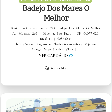
RESTAURANTE FRUTOS DO MAR - SÃO PAULO SP
Badejo Dos Mares O
Melhor
Rating: 4.4 Rated count: 784 Badejo Dos Mares O Melhor
Av. Moema, 265 – Moema, São Paulo – SP, 04077-020,
Brasil (11) 5052-6890
https://www.instagram.com/badejorestaurantesp/ Veja no
Google Maps #Badejo #Dos […]
VER CARDÁPIO
em
5 comentários
Badejo
Dos
Mares
O
Melhor