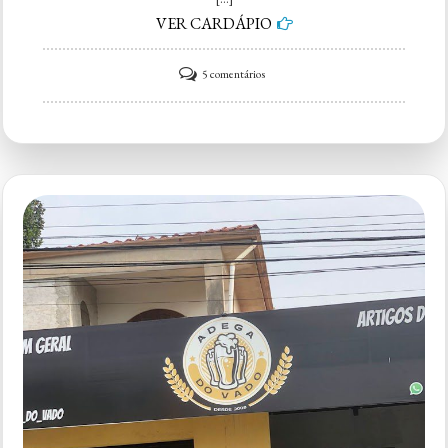
VER CARDÁPIO
em
5 comentários
Adega
do
Magrão
2.0
|
Sorocaba