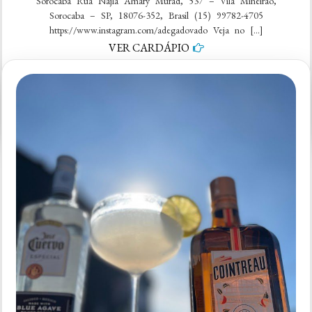
Sorocaba Rua Nájla Amary Murad, 537 – Vila Mineirao,
Sorocaba – SP, 18076-352, Brasil (15) 99782-4705
https://www.instagram.com/adegadovado Veja no […]
VER CARDÁPIO
em
5 comentários
Adega
–
Adega
Do
Vado
–
Sorocaba