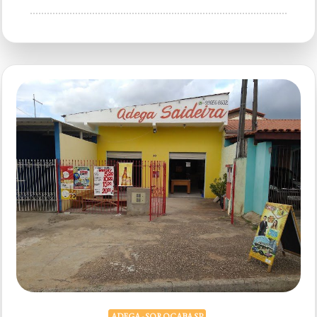
Adega
El
Patron
015
ADEGA - SOROCABA SP