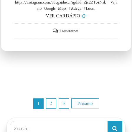
https://instagram.com/adegajrlucci?igshid=Zjc2ZTc4Nzk= Veja
no Google Maps #Adega #Lucci
VER CARDÁPIO
em
5 comentários
Adega
Jr
Lucci
Paginação
1
2
3
Próximo
de
Search