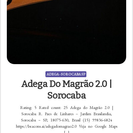
ADEGA - SOROCABA SP
Adega Do Magrão 2.0 |
Sorocaba
Rating: 5 Rated count: 25 Adega do Magrão 2.0 |
Sorocaba R. Paes de Linhares – Jardim Brasilandia,
Sorocaba – SP, 18075-630, Brasil (15) 99836-6824
https://beacons.ai/adegadomagrao2.0 Veja no Google Maps
[…]