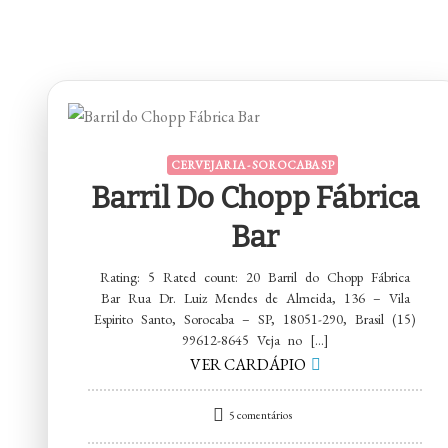
CERVEJARIA - SOROCABA SP
Barril Do Chopp Fábrica
Bar
Rating: 5 Rated count: 20 Barril do Chopp Fábrica
Bar Rua Dr. Luiz Mendes de Almeida, 136 – Vila
Espirito Santo, Sorocaba – SP, 18051-290, Brasil (15)
99612-8645 Veja no […]
VER CARDÁPIO
em
5 comentários
Barril