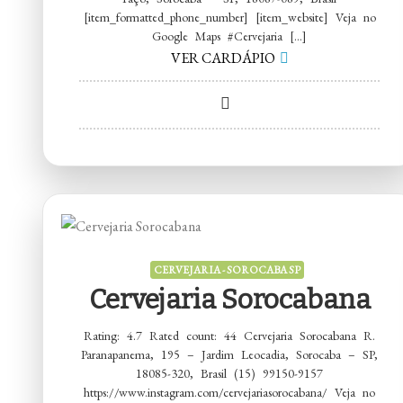
[item_formatted_phone_number] [item_website] Veja no
Google Maps #Cervejaria […]
VER CARDÁPIO
on
Cervejaria
Synergy
CERVEJARIA - SOROCABA SP
Cervejaria Sorocabana
Rating: 4.7 Rated count: 44 Cervejaria Sorocabana R.
Paranapanema, 195 – Jardim Leocadia, Sorocaba – SP,
18085-320, Brasil (15) 99150-9157
https://www.instagram.com/cervejariasorocabana/ Veja no