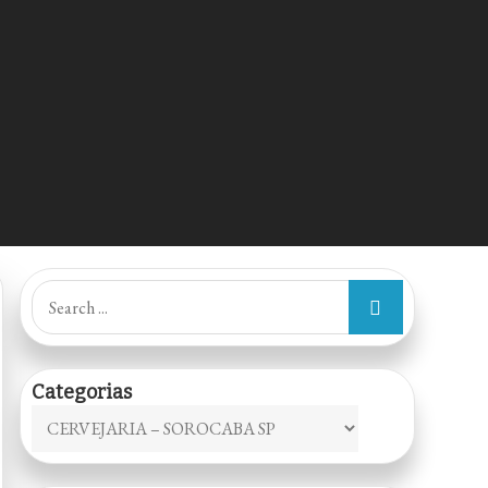
Search
for:
Categorias
Categorias