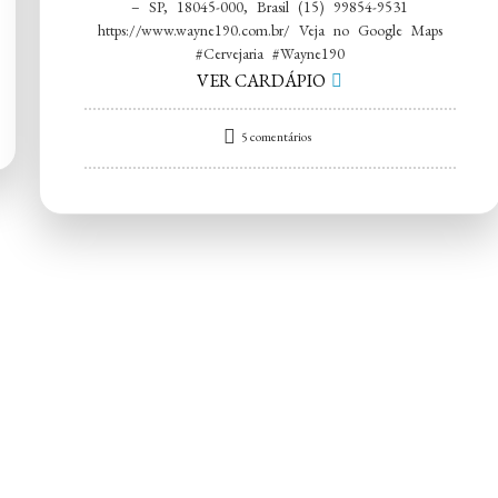
– SP, 18045-000, Brasil (15) 99854-9531
https://www.wayne190.com.br/ Veja no Google Maps
#Cervejaria #Wayne190
VER CARDÁPIO
em
5 comentários
Cervejaria
Wayne190