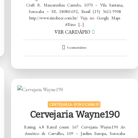
Craft R. Mascarenhas Camelo, 1070 – Vila Santana,
Sorocaba – SP, 18080-692, Brasil (15) 3411-9908
http://www.rinobeer.com.br/ Veja no Google Maps
#Rino […]
VER CARDÁPIO
em
5 comentários
Rino
Beer
Growler
&
Craft
CERVEJARIA - SOROCABA SP
Cervejaria Wayne190
Rating: 4.8 Rated count: 167 Cervejaria Wayne190 Av.
Américo de Carvalho, 109 – Jardim Europa, Sorocaba