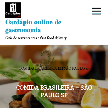
Skip
to
content
Cardápio online de
gastronomia
Guia de restaurantes e fast food delivery
COMIDA BRASILEIRA EM SÃO PAULO SP
COMIDA BRASILEIRA – SÃO
PAULO SP