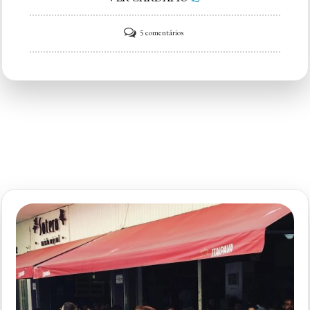
em
5 comentários
Fitó