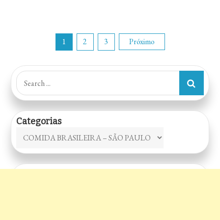
Paginação
1
2
3
Próximo
de
Search
for:
posts
Categorias
Categorias