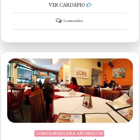
VER CARDÁPIO
em
5 comentários
Sotero
Cozinha
Original
COMIDA BRASILEIRA - SÃO PAULO SP