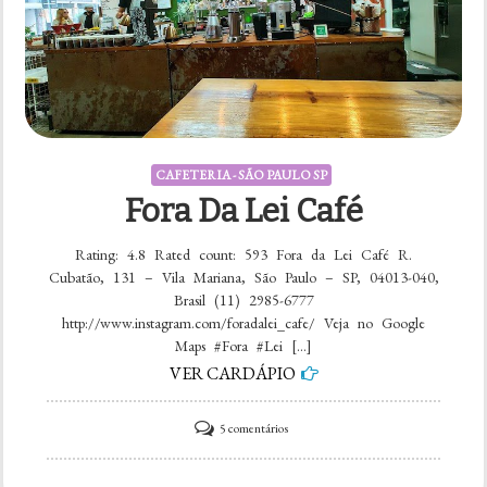
CAFETERIA - SÃO PAULO SP
Fora Da Lei Café
Rating: 4.8 Rated count: 593 Fora da Lei Café R.
Cubatão, 131 – Vila Mariana, São Paulo – SP, 04013-040,
Brasil (11) 2985-6777
http://www.instagram.com/foradalei_cafe/ Veja no Google
Maps #Fora #Lei […]
VER CARDÁPIO
em
5 comentários
Fora