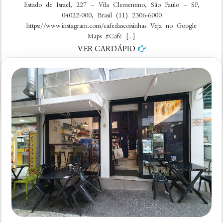
Estado de Israel, 227 – Vila Clementino, São Paulo – SP,
04022-000, Brasil (11) 2306-6000
https://www.instagram.com/cafedascoisinhas Veja no Google
Maps #Café […]
VER CARDÁPIO
em
5 comentários
Café
das
Coisinhas