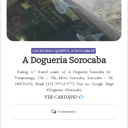
CACHORRO QUENTE - SOROCABA SP
A Dogueria Sorocaba
Rating: 4.7 Rated count: 42 A Dogueria Sorocaba Av.
Votuporanga, 156 – Vila Nova Sorocaba, Sorocaba – SP,
18070-670, Brasil (15) 99712-5772 Veja no Google Maps
#Dogueria #Sorocaba
VER CARDÁPIO
em
5 comentários
A
Dogueria