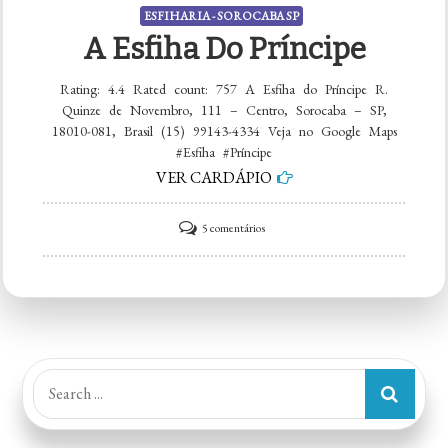
ESFIHARIA - SOROCABA SP
A Esfiha Do Príncipe
Rating: 4.4 Rated count: 757 A Esfiha do Príncipe R.
Quinze de Novembro, 111 – Centro, Sorocaba – SP,
18010-081, Brasil (15) 99143-4334 Veja no Google Maps
#Esfiha #Príncipe
VER CARDÁPIO
em
5 comentários
A
Esfiha
do
Príncipe
Search
for: