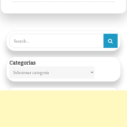
Altruísta
Osteria
e
Enoteca
–
Search
Restaurante
for:
Italiano
em
Categorias
São
Categorias
Paulo