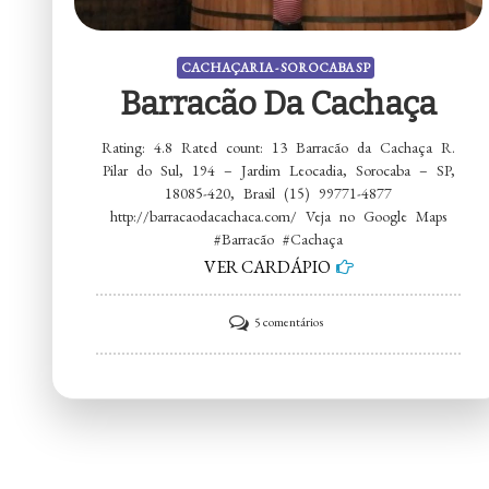
CACHAÇARIA - SOROCABA SP
Barracão Da Cachaça
Rating: 4.8 Rated count: 13 Barracão da Cachaça R.
Pilar do Sul, 194 – Jardim Leocadia, Sorocaba – SP,
18085-420, Brasil (15) 99771-4877
http://barracaodacachaca.com/ Veja no Google Maps
#Barracão #Cachaça
VER CARDÁPIO
em
5 comentários
Barracão
da
Cachaça