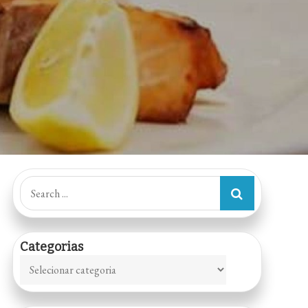
Search
for:
Categorias
Categorias