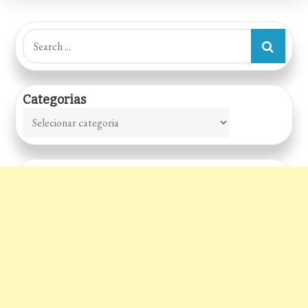
Search
for:
Categorias
Categorias