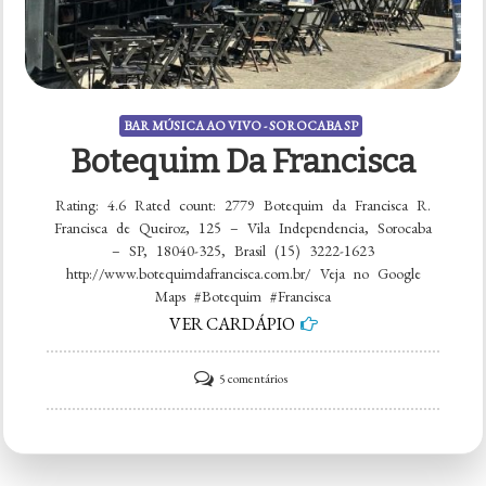
BAR MÚSICA AO VIVO - SOROCABA SP
Botequim Da Francisca
Rating: 4.6 Rated count: 2779 Botequim da Francisca R.
Francisca de Queiroz, 125 – Vila Independencia, Sorocaba
– SP, 18040-325, Brasil (15) 3222-1623
http://www.botequimdafrancisca.com.br/ Veja no Google
Maps #Botequim #Francisca
VER CARDÁPIO
em
5 comentários
Botequim
da
Francisca