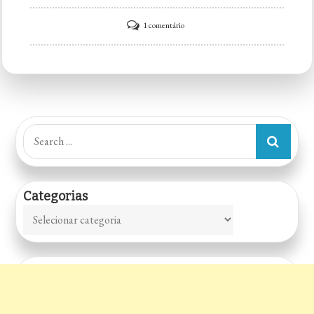
em
1 comentário
Rios
3
–
Cachaças
Search
for:
Categorias
Categorias