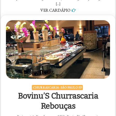
[…]
VER CARDÁPIO
em
5 comentários
Fogão
Churrascaria
CHURRASCARIA - SÃO PAULO SP
Bovinu’S Churrascaria
Rebouças