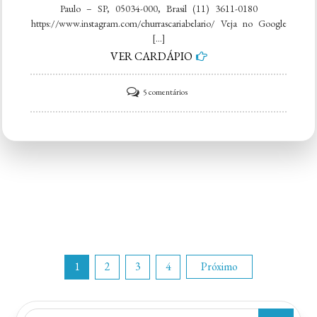
Paulo – SP, 05034-000, Brasil (11) 3611-0180
https://www.instagram.com/churrascariabelario/ Veja no Google
[…]
VER CARDÁPIO
em
5 comentários
Churrascaria
Bela
Rio
Paginação
1
2
3
4
Próximo
de