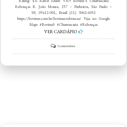
Rating: 4.6 Rated count: 5319 Bovinu’S Churrascaria
Rebouças R. João Moura, 257 – Pinheiros, São Paulo –
SP, 05412-001, Brasil (11) 3062-6052
https://bovinus.com.br/bovinus-reboucas/ Veja no Google
Maps #BovinuS #Churrascaria #Rebouças
VER CARDÁPIO
em
5 comentários
Bovinu’S
Churrascaria
Rebouças