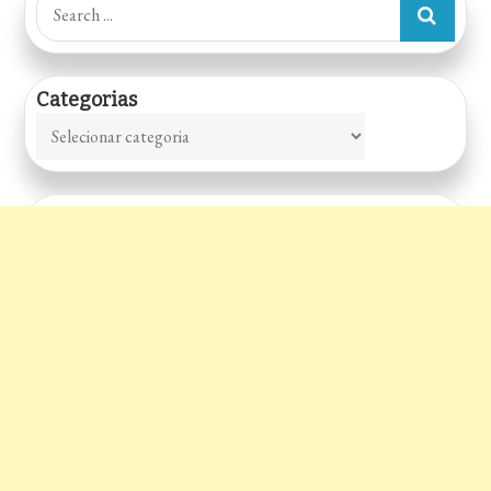
Search
for:
posts
Categorias
Categorias