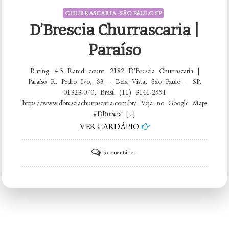
CHURRASCARIA - SÃO PAULO SP
D’Brescia Churrascaria |
Paraíso
Rating: 4.5 Rated count: 2182 D’Brescia Churrascaria |
Paraíso R. Pedro Ivo, 63 – Bela Vista, São Paulo – SP,
01323-070, Brasil (11) 3141-2991
https://www.dbresciachurrascaria.com.br/ Veja no Google Maps
#DBrescia […]
VER CARDÁPIO
em
5 comentários
D’Brescia
Churrascaria
|
Paraíso