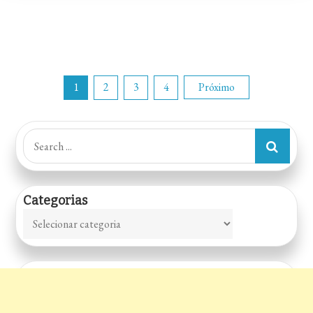
Paginação
1
2
3
4
Próximo
de
Search
for:
posts
Categorias
Categorias