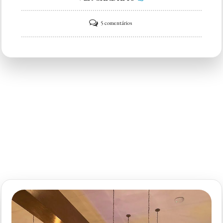
em
5 comentários
D’Brescia
Churrascaria
|
Paraíso