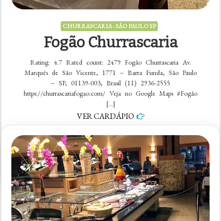
CHURRASCARIA - SÃO PAULO SP
Fogão Churrascaria
Rating: 4.7 Rated count: 2479 Fogão Churrascaria Av.
Marquês de São Vicente, 1771 – Barra Funda, São Paulo
– SP, 01139-003, Brasil (11) 2936-2555
https://churrascariafogao.com/ Veja no Google Maps #Fogão
[…]
VER CARDÁPIO
em
5 comentários
Fogão
Churrascaria