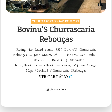
CHURRASCARIA - SÃO PAULO SP
Bovinu’S Churrascaria
Rebouças
Rating: 4.6 Rated count: 5319 Bovinu’S Churrascaria
Rebouças R. João Moura, 257 – Pinheiros, São Paulo –
SP, 05412-001, Brasil (11) 3062-6052
https://bovinus.com.br/bovinus-reboucas/ Veja no Google
Maps #BovinuS #Churrascaria #Rebouças
VER CARDÁPIO
em
5 comentários
Bovinu’S
Churrascaria
Rebouças