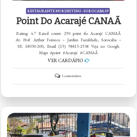
RESTAURANTE NORDESTINO - SOROCABA SP
Point Do Acarajé CANAÃ
Rating: 4.7 Rated count: 290 point do Acarajé CANAÃ
Av. Prof. Arthur Fonseca – Jardim Faculdade, Sorocaba –
SP, 18030-200, Brasil (15) 98815-2538 Veja no Google
Maps #point #Acarajé #CANAÃ
VER CARDÁPIO
em
5 comentários
point
do
Acarajé
CANAÃ