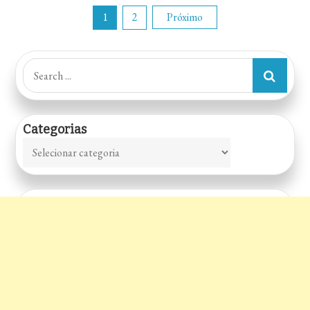
Paginação
1
2
Próximo
de
Search
for:
posts
Categorias
Categorias