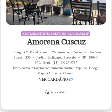
RESTAURANTE NORDESTINO - SOROCABA SP
Amorena Cuscuz
Rating: 4.9 Rated count: 325 Amorena Cuscuz R. Antônio
Soares, 233 – Jardim Paulistano, Sorocaba – SP, 18040-
570, Brasil (15) 99127-9797
https://www.instagram.com/amorenacuscuz/ Veja no Google
Maps #Amorena #Cuscuz
VER CARDÁPIO
em
5 comentários
Amorena
Cuscuz