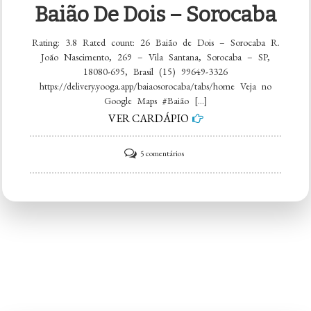
Baião De Dois – Sorocaba
Rating: 3.8 Rated count: 26 Baião de Dois – Sorocaba R.
João Nascimento, 269 – Vila Santana, Sorocaba – SP,
18080-695, Brasil (15) 99649-3326
https://delivery.yooga.app/baiaosorocaba/tabs/home Veja no
Google Maps #Baião […]
VER CARDÁPIO
em
5 comentários
Baião
de
Dois
–
Sorocaba