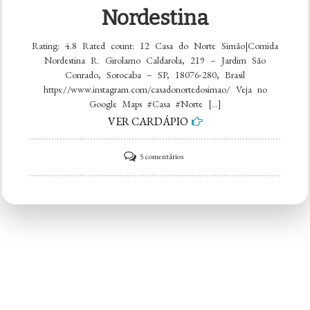
Nordestina
Rating: 4.8 Rated count: 12 Casa do Norte Simão|Comida
Nordestina R. Girolamo Caldarola, 219 – Jardim São
Conrado, Sorocaba – SP, 18076-280, Brasil
https://www.instagram.com/casadonortedosimao/ Veja no
Google Maps #Casa #Norte […]
VER CARDÁPIO
em
5 comentários
Casa
do
Norte
Simão|Comida
Nordestina