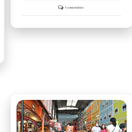
em
5 comentários
Restaurante
Cantinho
Nordestino