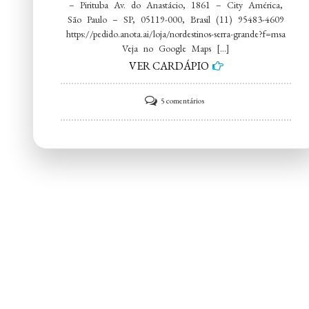
– Pirituba Av. do Anastácio, 1861 – City América,
São Paulo – SP, 05119-000, Brasil (11) 95483-4609
https://pedido.anota.ai/loja/nordestinos-serra-grande?f=msa
Veja no Google Maps […]
VER CARDÁPIO
em
5 comentários
Nordestinos
Serra
Grande
–
Pirituba