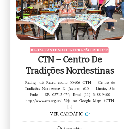
RESTAURANTE NORDESTINO - SÃO PAULO SP
CTN – Centro De
Tradições Nordestinas
Rating: 4.6 Rated count: 55406 CTN – Centro de
Tradições Nordestinas R. Jacofer, 615 – Limão, São
Paulo – SP, 02712-070, Brasil (11) 3488-9400
http://www.ctn.org.br/ Veja no Google Maps #CTN
[…]
VER CARDÁPIO
em
5 comentários