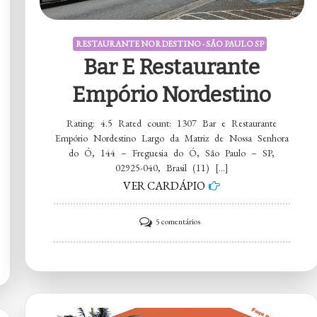
RESTAURANTE NORDESTINO - SÃO PAULO SP
Bar E Restaurante
Empório Nordestino
Rating: 4.5 Rated count: 1307 Bar e Restaurante
Empório Nordestino Largo da Matriz de Nossa Senhora
do Ó, 144 – Freguesia do Ó, São Paulo – SP,
02925-040, Brasil (11) […]
VER CARDÁPIO
em
5 comentários
Bar
e
Restaurante
Empório