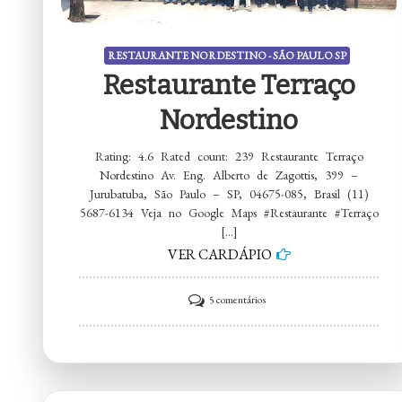
RESTAURANTE NORDESTINO - SÃO PAULO SP
Restaurante Terraço
Nordestino
Rating: 4.6 Rated count: 239 Restaurante Terraço
Nordestino Av. Eng. Alberto de Zagottis, 399 –
Jurubatuba, São Paulo – SP, 04675-085, Brasil (11)
5687-6134 Veja no Google Maps #Restaurante #Terraço
[…]
VER CARDÁPIO
em
5 comentários
Restaurante
Terraço
Nordestino