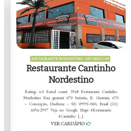
Nordestino
RESTAURANTE NORDESTINO - SÃO PAULO SP
Restaurante Cantinho
Nordestino
Rating: 4.6 Rated count: 3548 Restaurante Cantinho
Nordestino Rua guarani 670 Serraria, R. Guarani, 670
– Conceição, Diadema – SP, 09991-060, Brasil (11)
4054-2997 Veja no Google Maps #Restaurante
#Cantinho […]
VER CARDÁPIO