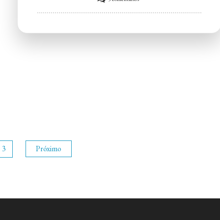
CTN
–
Centro
de
Tradições
Nordestinas
3
Próximo