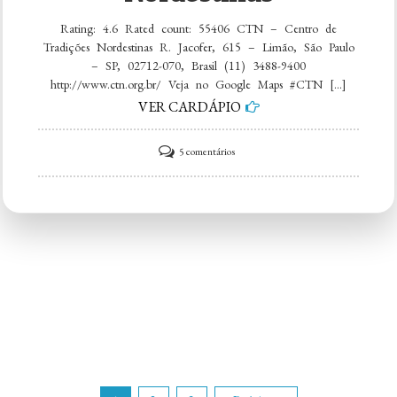
Rating: 4.6 Rated count: 55406 CTN – Centro de
Tradições Nordestinas R. Jacofer, 615 – Limão, São Paulo
– SP, 02712-070, Brasil (11) 3488-9400
http://www.ctn.org.br/ Veja no Google Maps #CTN […]
VER CARDÁPIO
em
5 comentários
CTN
–
Centro
de
Tradições
Nordestinas