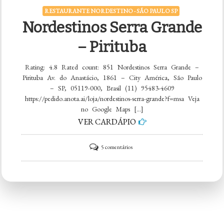
RESTAURANTE NORDESTINO - SÃO PAULO SP
Nordestinos Serra Grande
– Pirituba
Rating: 4.8 Rated count: 851 Nordestinos Serra Grande –
Pirituba Av. do Anastácio, 1861 – City América, São Paulo
– SP, 05119-000, Brasil (11) 95483-4609
https://pedido.anota.ai/loja/nordestinos-serra-grande?f=msa Veja
no Google Maps […]
VER CARDÁPIO
em
5 comentários
Nordestinos
Serra
Grande
–
Pirituba