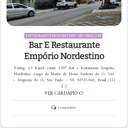
RESTAURANTE NORDESTINO - SÃO PAULO SP
Bar E Restaurante
Empório Nordestino
Rating: 4.5 Rated count: 1307 Bar e Restaurante Empório
Nordestino Largo da Matriz de Nossa Senhora do Ó, 144
– Freguesia do Ó, São Paulo – SP, 02925-040, Brasil (11)
[…]
VER CARDÁPIO
em
5 comentários
Bar
e