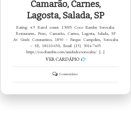
Camarão, Carnes,
Lagosta, Salada, SP
Rating: 4.9 Rated count: 13005 Coco Bambu Sorocaba:
Restaurante, Peixe, Camarão, Carnes, Lagosta, Salada, SP
Av. Gisele Constantino, 1850 – Parque Campolim, Sorocaba
– SP, 18110-650, Brasil (15) 3014-7405
https://cocobambu.com/unidades/sorocaba/ […]
VER CARDÁPIO
em
5 comentários
Coco
Bambu
Sorocaba:
Restaurante,
Peixe,
Camarão,
Carnes,