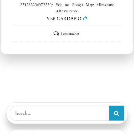
235253236572230/ Veja no Google Maps #Brasiliano
#Restaurante
VER CARDÁPIO
em
5 comentários
Brasiliano
Restaurante
Search
for: