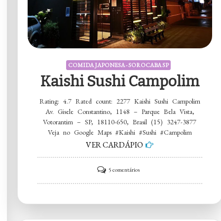
COMIDA JAPONESA - SOROCABA SP
Kaishi Sushi Campolim
Rating: 4.7 Rated count: 2277 Kaishi Sushi Campolim
Av. Gisele Constantino, 1148 – Parque Bela Vista,
Votorantim – SP, 18110-650, Brasil (15) 3247-3877
Veja no Google Maps #Kaishi #Sushi #Campolim
VER CARDÁPIO
em
5 comentários
Kaishi
Sushi
Campolim