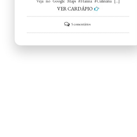
Veja no Google Maps #Hanna #Culinária […]
VER CARDÁPIO
em
5 comentários
Hanna
Culinária
Oriental
–
Restaurante
Japonês