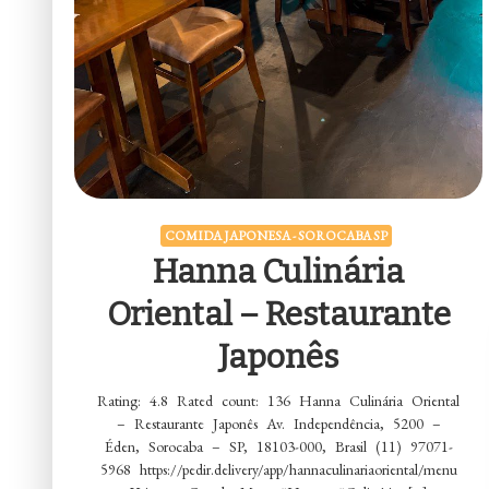
COMIDA JAPONESA - SOROCABA SP
Hanna Culinária
Oriental – Restaurante
Japonês
Rating: 4.8 Rated count: 136 Hanna Culinária Oriental
– Restaurante Japonês Av. Independência, 5200 –
Éden, Sorocaba – SP, 18103-000, Brasil (11) 97071-
5968 https://pedir.delivery/app/hannaculinariaoriental/menu