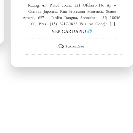
Rating: 4.7 Rated count: 121 Ofukuro No Aji –
Comida Japonesa Rua Professora Hortencia Soares
Amaral, 697 – Jardim Itangua, Sorocaba – SP, 18056-
100, Brasil (15) 3217-3832 Veja no Google […]
VER CARDÁPIO
em
5 comentários
Ofukuro
No
Aji
–
Comida
Japonesa