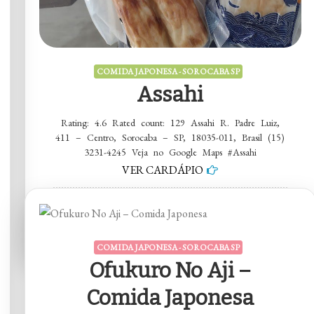
COMIDA JAPONESA - SOROCABA SP
Assahi
Rating: 4.6 Rated count: 129 Assahi R. Padre Luiz,
411 – Centro, Sorocaba – SP, 18035-011, Brasil (15)
3231-4245 Veja no Google Maps #Assahi
VER CARDÁPIO
em
5 comentários
Assahi
COMIDA JAPONESA - SOROCABA SP
Ofukuro No Aji –
Comida Japonesa