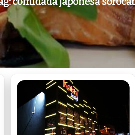
ag:
comidada japonesa soroca