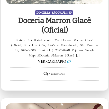
DOCERIA - SÃO PAULO SP
Doceria Marron Glacê
(Oficial)
Rating: 4.4 Rated count: 357 Doceria Marron Glacê
(Oficial) Rua Luís Góis, 1245 – Mirandópolis, São Paulo –
SP, 04043-300, Brasil (11) 2577-0748 Veja no Google
Maps #Doceria #Marron #Glacê […]
VER CARDÁPIO
em
5 comentários
Doceria
Marron
Glacê
(Oficial)