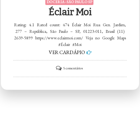
DOCERIA - SÃO PAULO SP
Éclair Moi
Rating: 4.1 Rated count: 474 Éclair Moi Rua Gen. Jardim,
277 – República, São Paulo – SP, 01223-011, Brasil (11)
2639-5899 https://www.eclairmoi.com/ Veja no Google Maps
#Éclair #Moi
VER CARDÁPIO
em
5 comentários
Éclair
Moi