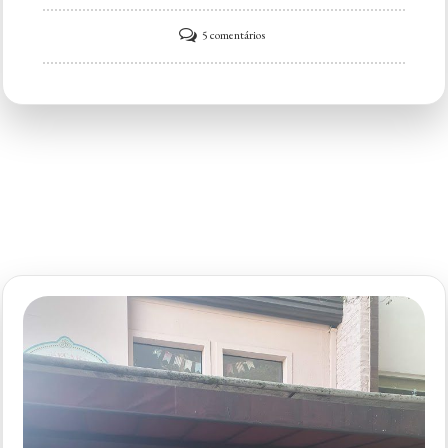
em
5 comentários
Carlo’s
Bakery
São
Paulo