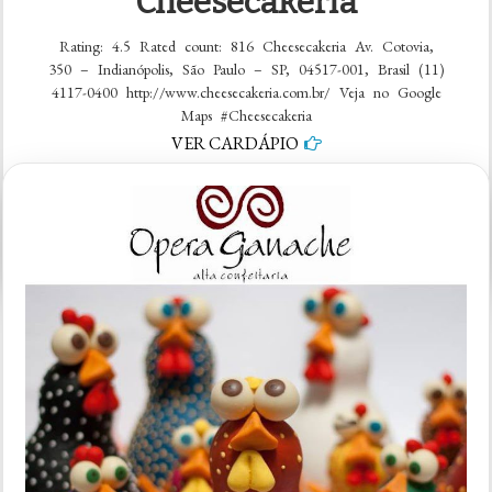
Cheesecakeria
Rating: 4.5 Rated count: 816 Cheesecakeria Av. Cotovia,
350 – Indianópolis, São Paulo – SP, 04517-001, Brasil (11)
4117-0400 http://www.cheesecakeria.com.br/ Veja no Google
Maps #Cheesecakeria
VER CARDÁPIO
em
5 comentários
Cheesecakeria