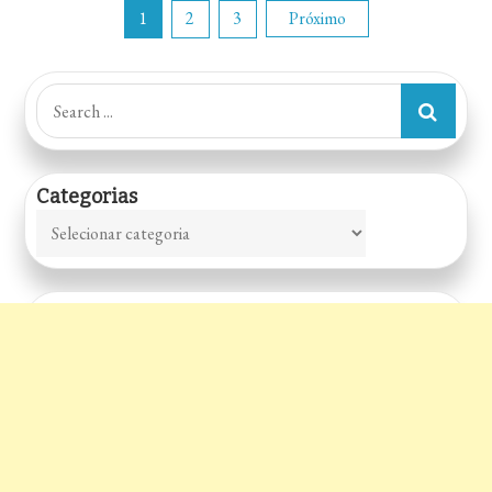
Paginação
1
2
3
Próximo
de
Search
for:
posts
Categorias
Categorias