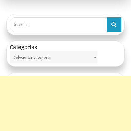
Cozinha
Italiana,
Contemporâneo,
Search
Risotos,
for:
Massas,
Vinhos
Categorias
SP
Categorias