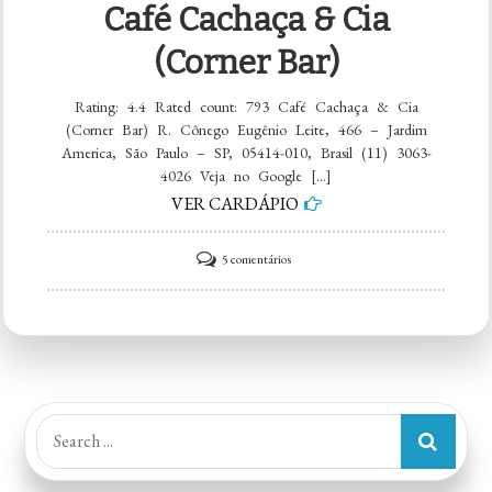
Café Cachaça & Cia
(Corner Bar)
Rating: 4.4 Rated count: 793 Café Cachaça & Cia
(Corner Bar) R. Cônego Eugênio Leite, 466 – Jardim
America, São Paulo – SP, 05414-010, Brasil (11) 3063-
4026 Veja no Google […]
VER CARDÁPIO
em
5 comentários
Café
Cachaça
&
Cia
(Corner
Search
Bar)
for: