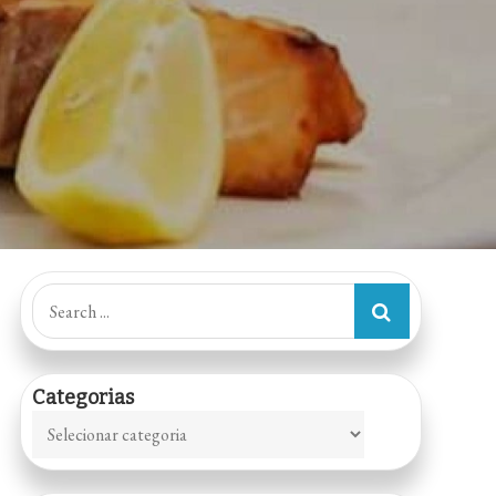
Search
for:
Categorias
Categorias