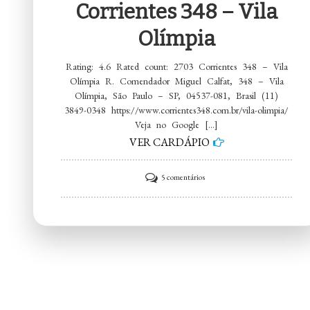
Corrientes 348 – Vila
Olímpia
Rating: 4.6 Rated count: 2703 Corrientes 348 – Vila
Olímpia R. Comendador Miguel Calfat, 348 – Vila
Olímpia, São Paulo – SP, 04537-081, Brasil (11)
3849-0348 https://www.corrientes348.com.br/vila-olimpia/
Veja no Google […]
VER CARDÁPIO
em
5 comentários
Corrientes
348
–
Vila
Olímpia