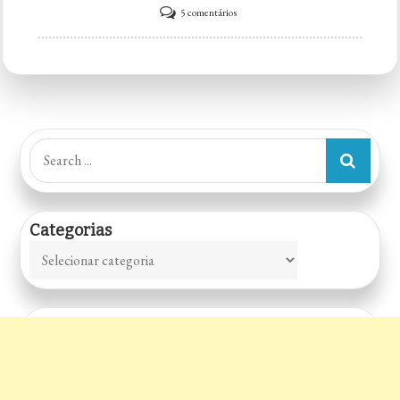
em
5 comentários
Costelão
Ipanema
Search
for:
Categorias
Categorias