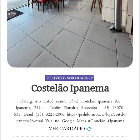
DELIVERY - SOROCABA SP
Costelão Ipanema
Rating: 4.3 Rated count: 1572 Costelão Ipanema Av.
Ipanema, 2194 – Jardim Planalto, Sorocaba – SP, 18070-
631, Brasil (15) 3223-2006 https://pedido.anota.ai/loja/costelo-
ipanema?f=msal Veja no Google Maps #Costelão #Ipanema
VER CARDÁPIO