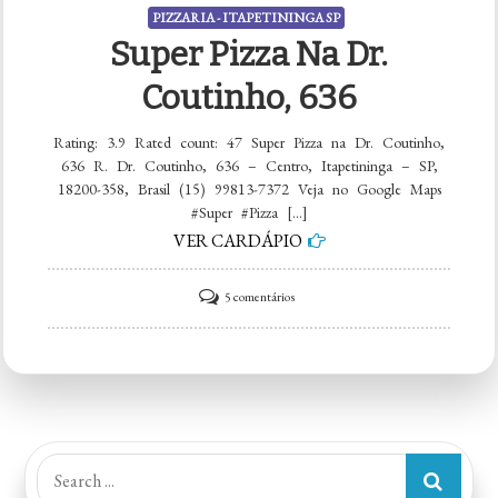
PIZZARIA - ITAPETININGA SP
Super Pizza Na Dr.
Coutinho, 636
Rating: 3.9 Rated count: 47 Super Pizza na Dr. Coutinho,
636 R. Dr. Coutinho, 636 – Centro, Itapetininga – SP,
18200-358, Brasil (15) 99813-7372 Veja no Google Maps
#Super #Pizza […]
VER CARDÁPIO
em
5 comentários
Super
Pizza
na
Dr.
Coutinho,
Search
636