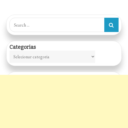
Search
for:
Categorias
Categorias