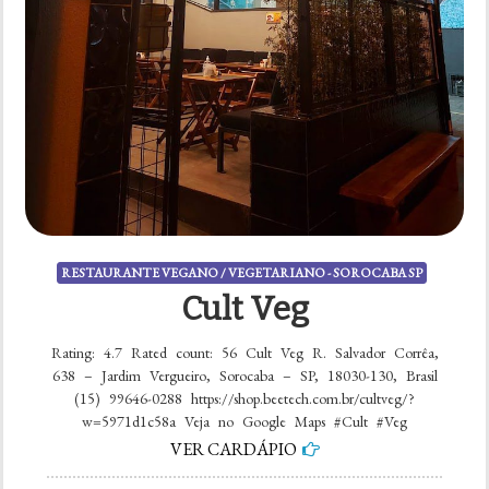
RESTAURANTE VEGANO / VEGETARIANO - SOROCABA SP
Cult Veg
Rating: 4.7 Rated count: 56 Cult Veg R. Salvador Corrêa,
638 – Jardim Vergueiro, Sorocaba – SP, 18030-130, Brasil
(15) 99646-0288 https://shop.beetech.com.br/cultveg/?
w=5971d1c58a Veja no Google Maps #Cult #Veg
VER CARDÁPIO