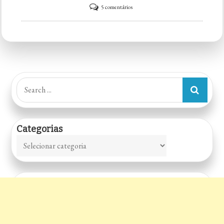
em
5 comentários
Cult
Veg
Search
for:
Categorias
Categorias