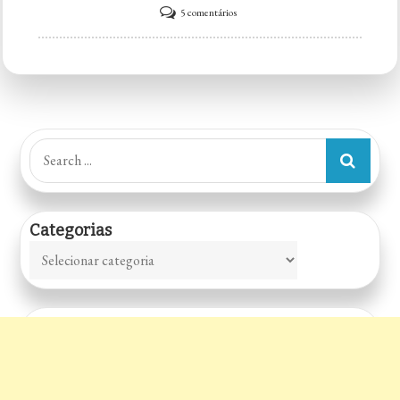
em
5 comentários
CyBEER
lab
Search
for:
Categorias
Categorias