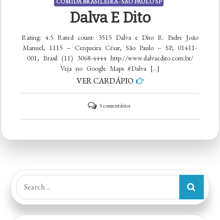
COMIDA BRASILEIRA - SÃO PAULO SP
Dalva E Dito
Rating: 4.5 Rated count: 3515 Dalva e Dito R. Padre João
Manuel, 1115 – Cerqueira César, São Paulo – SP, 01411-
001, Brasil (11) 3068-4444 http://www.dalvaedito.com.br/
Veja no Google Maps #Dalva […]
VER CARDÁPIO
em
5 comentários
Dalva
e
Dito
Search
for: