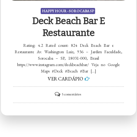
HAPPY HOUR - SOROCABA SP
Deck Beach Bar E
Restaurante
Rating: 4.2 Rated count: 824 Deck Beach Bar e
Restaurante Av. Washington Luiz, 936 – Jardim Faculdade,
Sorocaba – SP, 18031-000, Brasil
https://www.instagram.com/deckbeachbar/ Veja no Google
Maps #Deck #Beach #Bar […]
VER CARDÁPIO
em
5 comentários
Deck
Beach
Bar
e
Restaurante