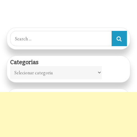
Search
for:
Categorias
Categorias