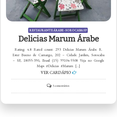
RESTAURANTE ÁRABE - SOROCABA SP
Delicias Marum Árabe
Rating: 4.8 Rated count: 293 Delicias Marum Árabe R.
Ester Bueno de Camargo, 202 – Cidade Jardim, Sorocaba
– SP, 18055-390, Brasil (15) 99104-5508 Veja no Google
Maps #Delicias #Marum […]
VER CARDÁPIO
em
5 comentários
Delicias
Marum
Árabe