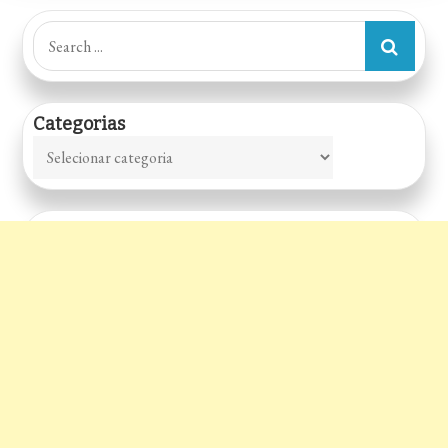
Search
for:
Categorias
Categorias