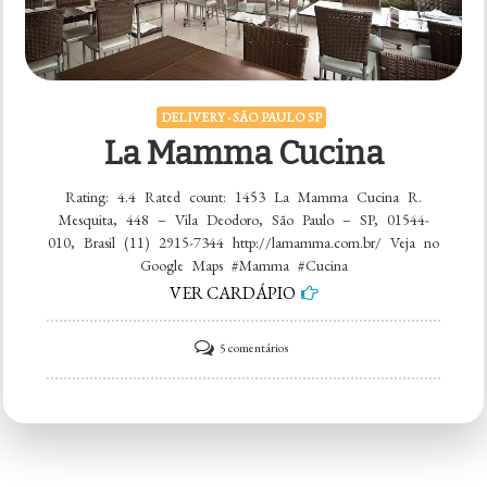
DELIVERY - SÃO PAULO SP
La Mamma Cucina
Rating: 4.4 Rated count: 1453 La Mamma Cucina R.
Mesquita, 448 – Vila Deodoro, São Paulo – SP, 01544-
010, Brasil (11) 2915-7344 http://lamamma.com.br/ Veja no
Google Maps #Mamma #Cucina
VER CARDÁPIO
em
5 comentários
La
Mamma
Cucina