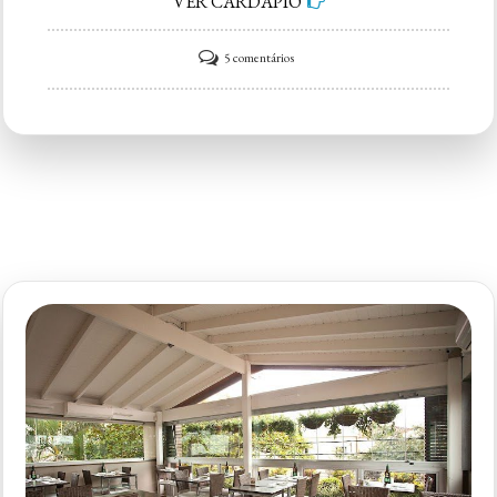
VER CARDÁPIO
em
5 comentários
A
Chapa
Hamburgers
–
Jardins