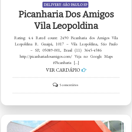
DELIVERY - SÃO PAULO SP
Picanharia Dos Amigos
Vila Leopoldina
Rating: 4.4 Rated count: 2490 Picanharia dos Amigos Vila
Leopoldina R. Guaipá, 1017 – Vila Leopoldina, São Paulo
– SP, 05089-001, Brasil (11) 3645-4586
http://picanhariadosamigos.com/ Veja no Google Maps
#Picanharia […]
VER CARDÁPIO
em
5 comentários
Picanharia
dos
Amigos
Vila
Leopoldina