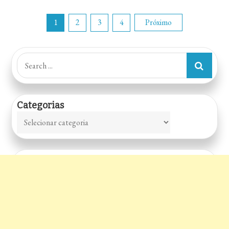
Paginação
1
2
3
4
Próximo
de
Search
for:
posts
Categorias
Categorias