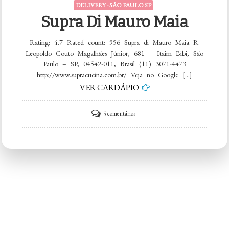
DELIVERY - SÃO PAULO SP
Supra Di Mauro Maia
Rating: 4.7 Rated count: 956 Supra di Mauro Maia R.
Leopoldo Couto Magalhães Júnior, 681 – Itaim Bibi, São
Paulo – SP, 04542-011, Brasil (11) 3071-4473
http://www.supracucina.com.br/ Veja no Google […]
VER CARDÁPIO
em
5 comentários
Supra
di
Mauro
Maia