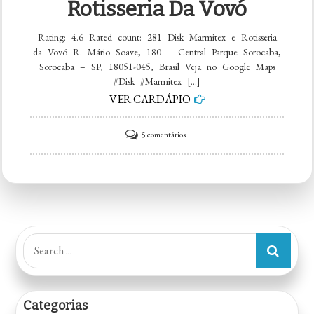
Rotisseria Da Vovó
Rating: 4.6 Rated count: 281 Disk Marmitex e Rotisseria
da Vovó R. Mário Soave, 180 – Central Parque Sorocaba,
Sorocaba – SP, 18051-045, Brasil Veja no Google Maps
#Disk #Marmitex […]
VER CARDÁPIO
em
5 comentários
Disk
Marmitex
e
Rotisseria
da
Search
Vovó
for:
Categorias