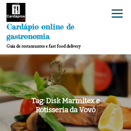
Skip
to
content
Cardápio online de
gastronomia
Guia de restaurantes e fast food delivery
Tag:
Disk Marmitex e
Rotisseria da Vovó