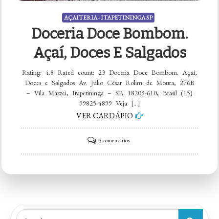
AÇAITERIA - ITAPETININGA SP
Doceria Doce Bombom.
Açaí, Doces E Salgados
Rating: 4.8 Rated count: 23 Doceria Doce Bombom. Açaí,
Doces e Salgados Av. Júlio César Rolim de Moura, 276B
– Vila Mazzei, Itapetininga – SP, 18209-610, Brasil (15)
99825-4899 Veja […]
VER CARDÁPIO
em
5 comentários
Doceria
Doce
Bombom.
Açaí,
Doces
Search