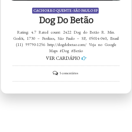
CACHORRO QUENTE - SÃO PAULO SP
Dog Do Betão
Rating: 4.7 Rated count: 2422 Dog do Betão R. Min.
Godói, 1730 – Perdizes, São Paulo – SP, 05014-040, Brasil
(11) 99790-1256 http://dogdobetao.com/ Veja no Google
Maps #Dog #Betão
VER CARDÁPIO
em
5 comentários
Dog
do
Betão