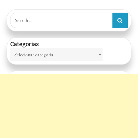
Search
for:
Categorias
Categorias