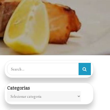
Search
for:
Categorias
Categorias