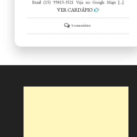
Brasil (15) 99815-3521 Veja no Google Maps […]
VER CARDÁPIO
em
5 comentários
Dogão
do
Pedro