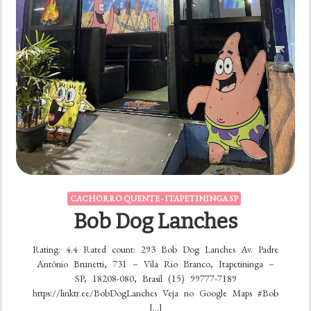
CACHORRO QUENTE - ITAPETININGA SP
Bob Dog Lanches
Rating: 4.4 Rated count: 293 Bob Dog Lanches Av. Padre
Antônio Brunetti, 731 – Vila Rio Branco, Itapetininga –
SP, 18208-080, Brasil (15) 99777-7189
https://linktr.ee/BobDogLanches Veja no Google Maps #Bob
[…]