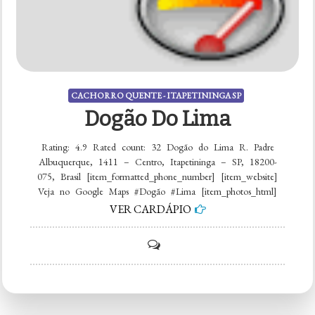
CACHORRO QUENTE - ITAPETININGA SP
Dogão Do Lima
Rating: 4.9 Rated count: 32 Dogão do Lima R. Padre
Albuquerque, 1411 – Centro, Itapetininga – SP, 18200-
075, Brasil [item_formatted_phone_number] [item_website]
Veja no Google Maps #Dogão #Lima [item_photos_html]
VER CARDÁPIO
on
Dogão
do
Lima