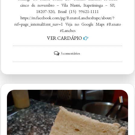
cinco de novembro – Vila Nastri, Itapetininga – SP,
18207-320, Brasil (15) 99621-1111
https://m.facebook.com/pg/RenatoLanchesItape/about/?
ref=page_internal&mt_nav=1 Veja no Google Maps #Renato
#Lanches
VER CARDÁPIO
em
5 comentários
Renato
Lanches