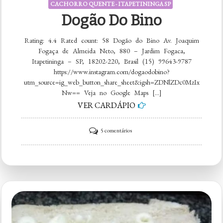
CACHORRO QUENTE - ITAPETININGA SP
Dogão Do Bino
Rating: 4.4 Rated count: 58 Dogão do Bino Av. Joaquim
Fogaça de Almeida Neto, 880 – Jardim Fogaca,
Itapetininga – SP, 18202-220, Brasil (15) 99643-9787
https://www.instagram.com/dogaodobino?
utm_source=ig_web_button_share_sheet&igsh=ZDNlZDc0MzIx
Nw== Veja no Google Maps […]
VER CARDÁPIO
em
5 comentários
Dogão
do
Bino