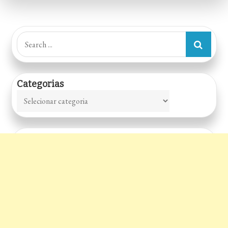
Search
for:
Categorias
Categorias