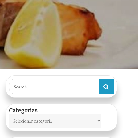
Search
for:
Categorias
Categorias