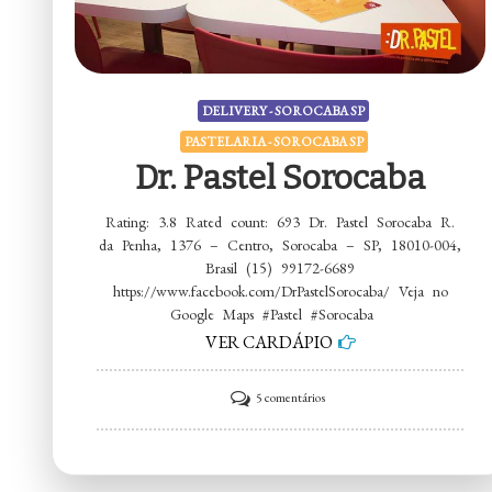
DELIVERY - SOROCABA SP
PASTELARIA - SOROCABA SP
Dr. Pastel Sorocaba
Rating: 3.8 Rated count: 693 Dr. Pastel Sorocaba R.
da Penha, 1376 – Centro, Sorocaba – SP, 18010-004,
Brasil (15) 99172-6689
https://www.facebook.com/DrPastelSorocaba/ Veja no
Google Maps #Pastel #Sorocaba
VER CARDÁPIO
em
5 comentários
Dr.
Pastel
Sorocaba