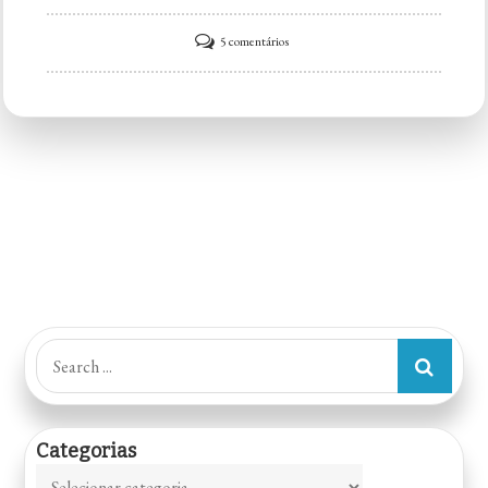
em
5 comentários
Coco
Bambu
JK:
Happy
Hour,
Chopp,
Drinks,
Peixe,
Camarão,
Sobremesa,
Search
São
for:
Paulo
Categorias
Categorias