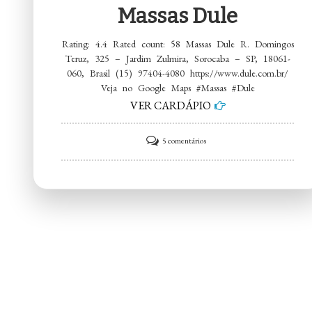
Massas Dule
Rating: 4.4 Rated count: 58 Massas Dule R. Domingos
Teruz, 325 – Jardim Zulmira, Sorocaba – SP, 18061-
060, Brasil (15) 97404-4080 https://www.dule.com.br/
Veja no Google Maps #Massas #Dule
VER CARDÁPIO
em
5 comentários
Massas
Dule