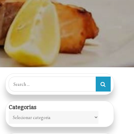
Search
for:
Categorias
Categorias