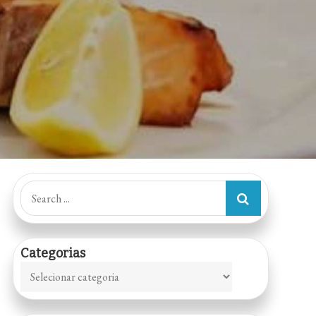
Search
for:
Categorias
Categorias