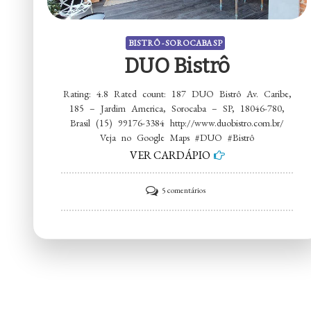
BISTRÔ - SOROCABA SP
DUO Bistrô
Rating: 4.8 Rated count: 187 DUO Bistrô Av. Caribe,
185 – Jardim America, Sorocaba – SP, 18046-780,
Brasil (15) 99176-3384 http://www.duobistro.com.br/
Veja no Google Maps #DUO #Bistrô
VER CARDÁPIO
em
5 comentários
DUO
Bistrô