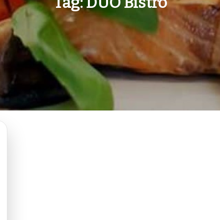
Tag:
DUO Bistrô