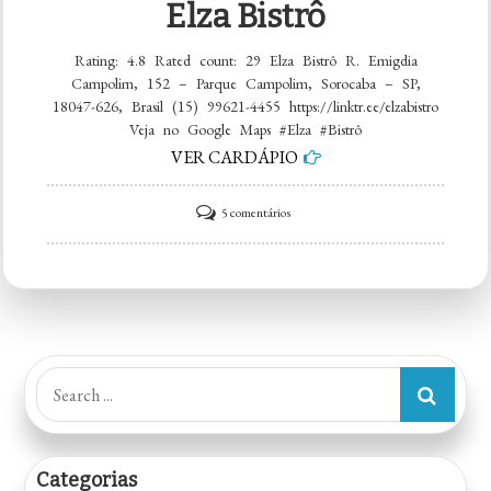
Elza Bistrô
Rating: 4.8 Rated count: 29 Elza Bistrô R. Emigdia
Campolim, 152 – Parque Campolim, Sorocaba – SP,
18047-626, Brasil (15) 99621-4455 https://linktr.ee/elzabistro
Veja no Google Maps #Elza #Bistrô
VER CARDÁPIO
em
5 comentários
Elza
Bistrô
Search
for:
Categorias