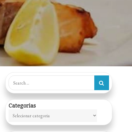
Search
for:
Categorias
Categorias