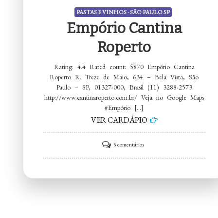
PASTAS E VINHOS - SÃO PAULO SP
Empório Cantina
Roperto
Rating: 4.4 Rated count: 5870 Empório Cantina
Roperto R. Treze de Maio, 634 – Bela Vista, São
Paulo – SP, 01327-000, Brasil (11) 3288-2573
http://www.cantinaroperto.com.br/ Veja no Google Maps
#Empório […]
VER CARDÁPIO
em
5 comentários
Empório
Cantina
Roperto